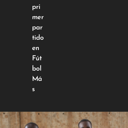
pri
mer
par
tido
en
Fút
bol
Má
s