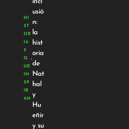
incl
usió
HI
n:
ST
la
OR
hist
IA
S
oria
Q
de
UE
Nat
IN
SP
hal
IR
y
AN
Hu
eñir
y su