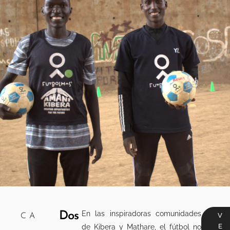
En las inspiradoras comunidades
Dos
V
CA
E
de Kibera y Mathare, el fútbol no