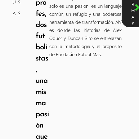
pro
US
R
solo es una pasión, es un lenguaje
M
fes,
AS
común, un refugio y una poderosa
Á
herramienta de transformación. Ahí
dos
S
es donde las historias de Alex
fut
Oduor y Duncan Siro se entrelazan
boli
con la metodología y el propósito
de Fundación Fútbol Más.
stas
,
una
mis
ma
pasi
ón
que