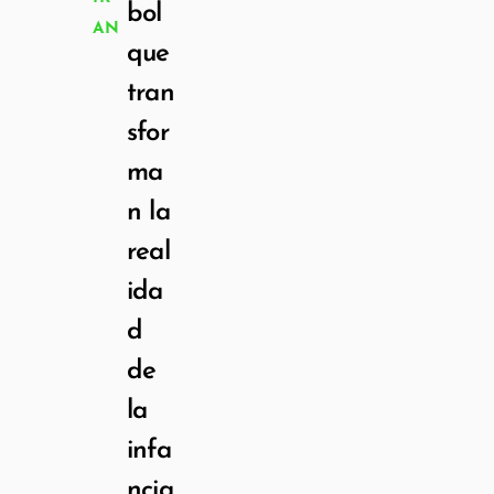
bol
AN
que
tran
sfor
ma
n la
real
ida
d
de
la
infa
ncia