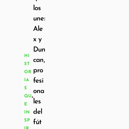
los
une:
Ale
x y
Dun
HI
can,
ST
pro
OR
fesi
IA
S
ona
QU
les
E
del
IN
SP
fút
IR