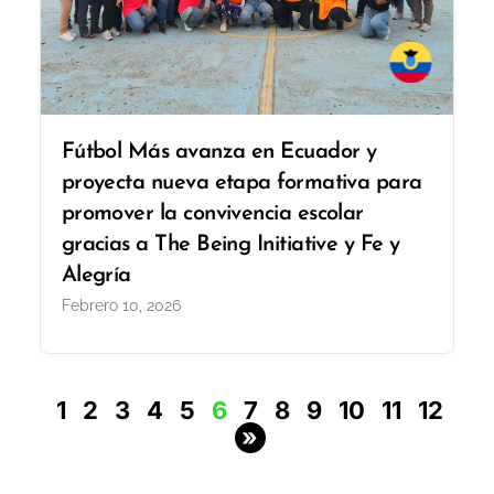
Fútbol Más avanza en Ecuador y
proyecta nueva etapa formativa para
promover la convivencia escolar
gracias a The Being Initiative y Fe y
Alegría
Febrero 10, 2026
1
2
3
4
5
6
7
8
9
10
11
12
»