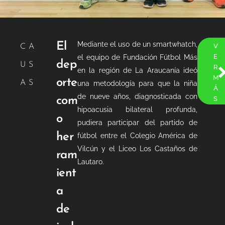
Mediante el uso de un smartwhatch,
El
V
CA
E
el equipo de Fundación Fútbol Más
dep
US
R
en la región de La Araucanía ideó
M
orte
AS
una metodología para que la niña
Á
de nueve años, diagnosticada con
com
S
hipoacusia bilateral profunda,
o
pudiera participar del partido de
her
fútbol entre el Colegio América de
Vilcún y el Liceo Los Castaños de
ram
Lautaro.
ient
a
de