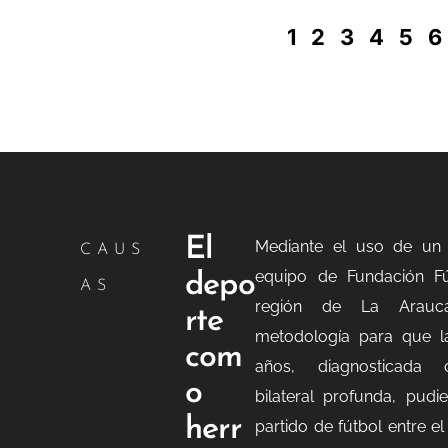
1
2
3
4
5
6
El
Mediante el uso de un 
CAUS
equipo de Fundación F
depo
AS
región de La Arauc
rte
metodología para que l
com
años, diagnosticada 
o
bilateral profunda, pudie
herr
partido de fútbol entre e