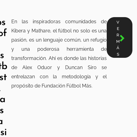
os
En las inspiradoras comunidades de
V
E
Kibera y Mathare, el fútbol no solo es una
of
R
pasión, es un lenguaje común, un refugio
M
,
Á
y una poderosa herramienta de
s
S
transformación. Ahí es donde las historias
tb
de Alex Oduor y Duncan Siro se
st
entrelazan con la metodología y el
propósito de Fundación Fútbol Más.
,
a
s
a
si