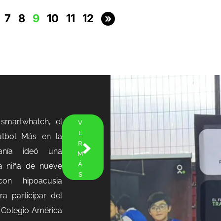
7
8
9
10
11
12
»
smartwhatch, el
V
E
útbol Más en la
R
anía ideó una
M
Á
a niña de nueve
S
con hipoacusia
ra participar del
l Colegio América