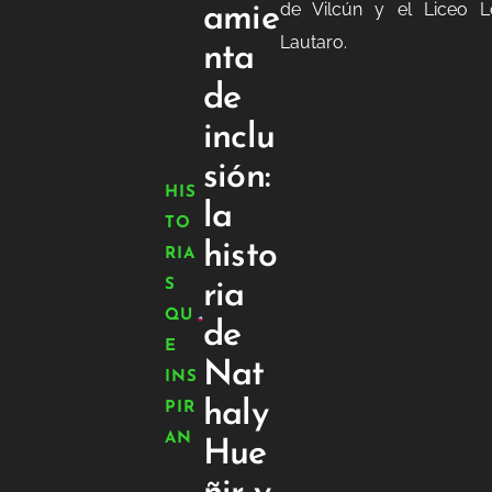
de Vilcún y el Liceo 
amie
Lautaro.
nta
de
inclu
sión:
HIS
la
TO
histo
RIA
S
ria
QU
de
E
Nat
INS
haly
PIR
AN
Hue