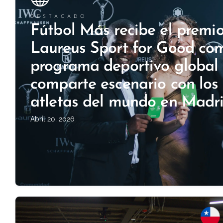
DESTACADO
Fútbol Más recibe el premi
Laureus Sport for Good co
programa deportivo global 
comparte escenario con los
atletas del mundo en Madr
Abril 20, 2026