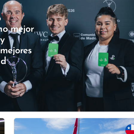
o
mo mejor
y
 mejores
id