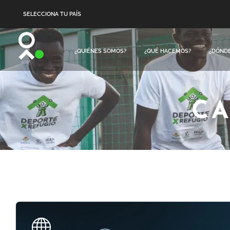
SELECCIONA TU PAÍS
¿QUIÉNES SOMOS?
¿QUÉ HACEMOS?
¿DÓND
CA