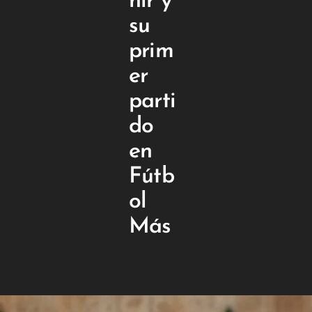
ñir y
su
prim
er
parti
do
en
Fútb
ol
Más