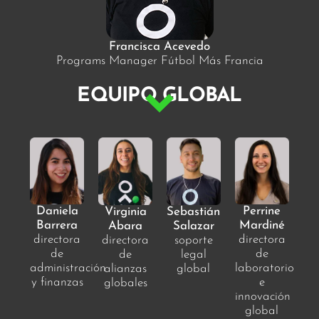
Francisca Acevedo
Programs Manager Fútbol Más Francia
EQUIPO GLOBAL
Daniela
Perrine
Virginia
Sebastián
Barrera
Mardiné
Abara
Salazar
directora
directora
directora
soporte
de
de
de
legal
administración
laboratorio
alianzas
global
y finanzas
e
globales
innovación
global