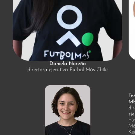
Daniela Noreña
directora ejecutiva Fútbol Más Chile
To
Mb
dir
eje
Fú
Má
Ke