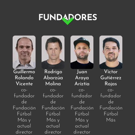
FUNDADORES
Guillermo
Rodrigo
Juan
Víctor
Rolando
Abarzúa
Araya
Gutiérrez
Vicente
Molina
Ariztía
Rojas
co-
co-
co-
co-
fundador
fundador
fundador
fundador
de
de
de
de
Fundación
Fundación
Fundación
Fundación
Fútbol
Fútbol
Fútbol
Fútbol
Más y
Más y
Más y
Más
actual
actual
actual
director
director
director