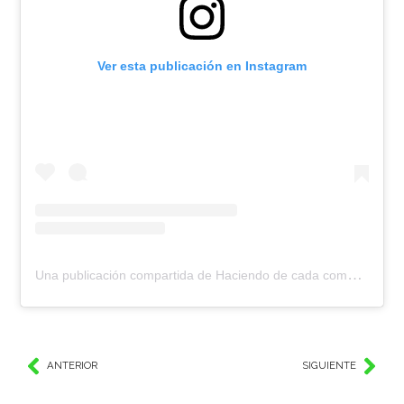
Ver esta publicación en Instagram
Una publicación compartida de Haciendo de cada comuna Un Gran Lugar Para Crecer ✨ (@ungranlugarparacrecer)
ANTERIOR
SIGUIENTE