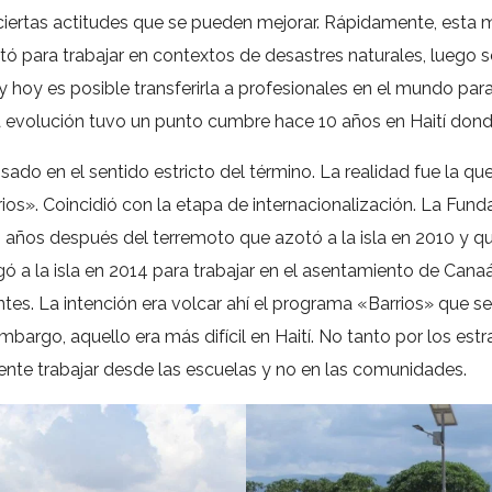
bre ciertas actitudes que se pueden mejorar. Rápidamente, es
tó para trabajar en contextos de desastres naturales, luego 
 y hoy es posible transferirla a profesionales en el mundo 
a evolución tuvo un punto cumbre hace 10 años en Haití don
do en el sentido estricto del término. La realidad fue la qu
ios». Coincidió con la etapa de internacionalización. La Fun
nos años después del terremoto que azotó a la isla en 2010 y 
ó a la isla en 2014 para trabajar en el asentamiento de Cana
es. La intención era volcar ahí el programa «Barrios» que se
mbargo, aquello era más difícil en Haití. No tanto por los es
dente trabajar desde las escuelas y no en las comunidades.