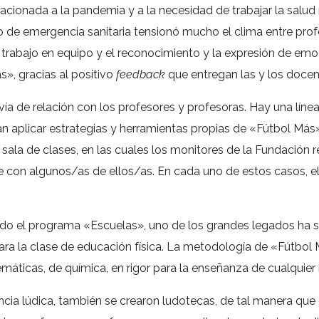
acionada a la pandemia y a la necesidad de trabajar la salud 
exto de emergencia sanitaria tensionó mucho el clima entre pr
 el trabajo en equipo y el reconocimiento y la expresión de em
s», gracias al positivo
feedback
que entregan las y los docen
a vía de relación con los profesores y profesoras. Hay una lín
 aplicar estrategias y herramientas propias de «Fútbol Más»
la sala de clases, en las cuales los monitores de la Fundació
e con algunos/as de ellos/as. En cada uno de estos casos, el 
do el programa «Escuelas», uno de los grandes legados ha sid
ra la clase de educación física. La metodología de «Fútbol
emáticas, de química, en rigor para la enseñanza de cualquier
iencia lúdica, también se crearon ludotecas, de tal manera q