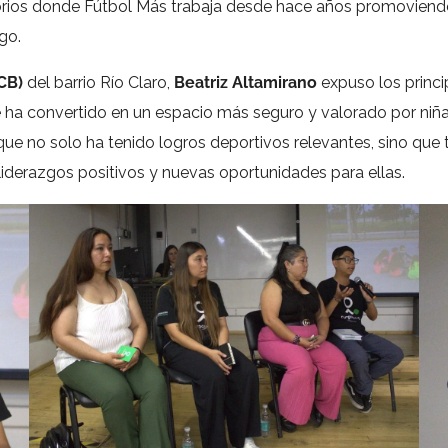
itorios donde Fútbol Más trabaja desde hace años promoviendo e
ego.
CB)
del barrio Río Claro,
Beatriz Altamirano
expuso los princi
se ha convertido en un espacio más seguro y valorado por niña
 que no solo ha tenido logros deportivos relevantes, sino que
iderazgos positivos y nuevas oportunidades para ellas.