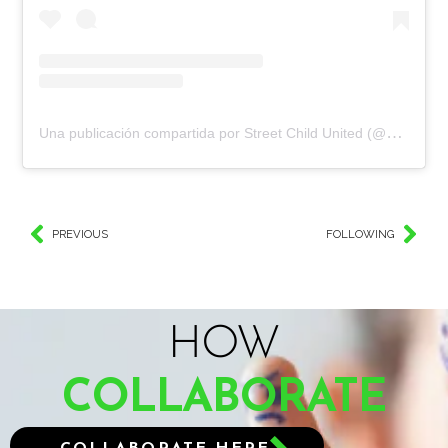
Una publicación compartida por Street Child United (@streetchildutd)
PREVIOUS
FOLLOWING
HOW
COLLABORATE